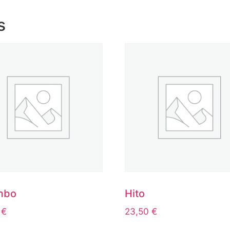
s
mbo
Hito
0
€
23,50
€